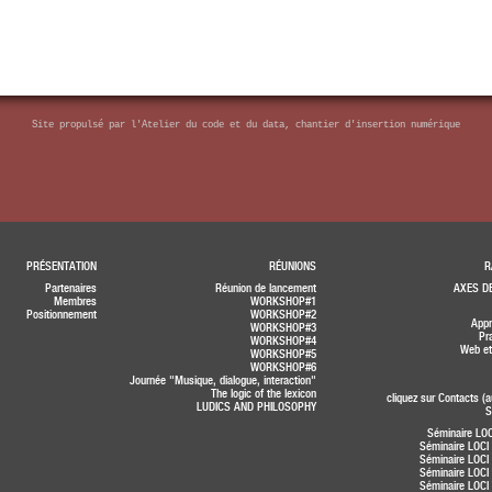
Site propulsé par
l'Atelier du code et du data, chantier d'insertion numérique
PRÉSENTATION
RÉUNIONS
R
Partenaires
Réunion de lancement
AXES DE
Membres
WORKSHOP#1
Positionnement
WORKSHOP#2
Appr
WORKSHOP#3
Pr
WORKSHOP#4
Web et
WORKSHOP#5
WORKSHOP#6
Journée "Musique, dialogue, interaction"
The logic of the lexicon
cliquez sur Contacts (
LUDICS AND PHILOSOPHY
S
Séminaire LOC
Séminaire LOCI
Séminaire LOCI
Séminaire LOCI
Séminaire LOCI