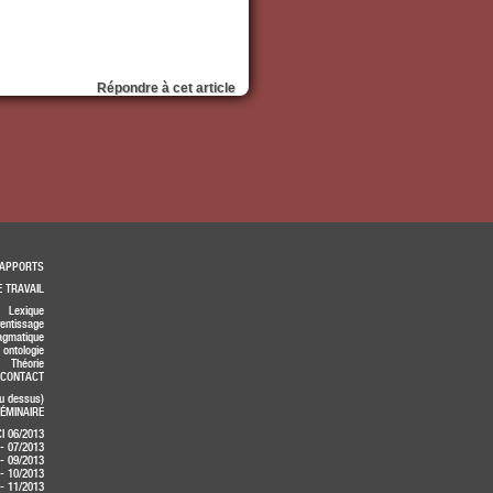
Répondre à cet article
APPORTS
 TRAVAIL
Lexique
entissage
agmatique
 ontologie
Théorie
CONTACT
au dessus)
ÉMINAIRE
I 06/2013
 - 07/2013
 - 09/2013
 - 10/2013
 - 11/2013