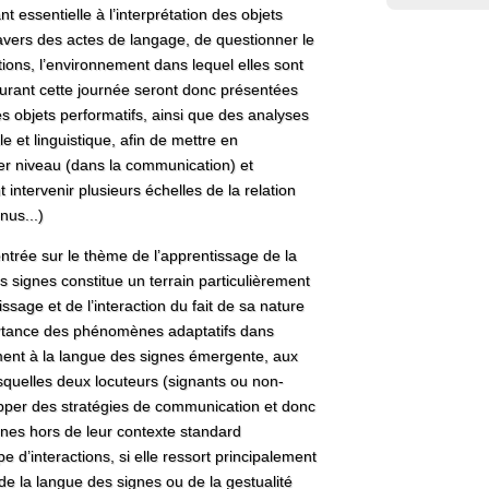
 essentielle à l’interprétation des objets
 travers des actes de langage, de questionner le
tions, l’environnement dans lequel elles sont
. Durant cette journée seront donc présentées
s objets performatifs, ainsi que des analyses
ale et linguistique, afin de mettre en
ier niveau (dans la communication) et
 intervenir plusieurs échelles de la relation
nus...)
trée sur le thème de l’apprentissage de la
 signes constitue un terrain particulièrement
issage et de l’interaction du fait de sa nature
ortance des phénomènes adaptatifs dans
ment à la langue des signes émergente, aux
esquelles deux locuteurs (signants ou non-
pper des stratégies de communication et donc
gnes hors de leur contexte standard
pe d’interactions, si elle ressort principalement
e la langue des signes ou de la gestualité