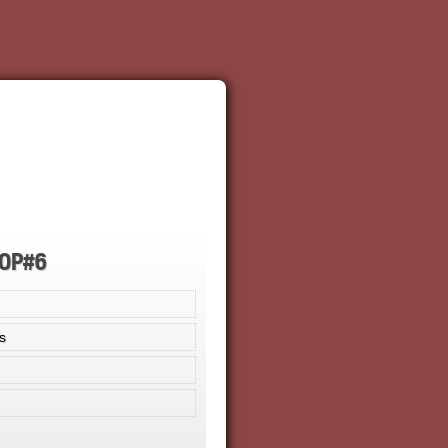
OP#6
s