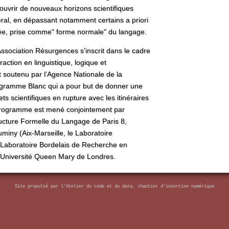
ouvrir de nouveaux horizons scientifiques
ral, en dépassant notamment certains a priori
lée, prise comme" forme normale" du langage.
ssociation Résurgences s’inscrit dans le cadre
raction en linguistique, logique et
t soutenu par l’Agence Nationale de la
gramme Blanc qui a pour but de donner une
ets scientifiques en rupture avec les itinéraires
 programme est mené conjointement par
ucture Formelle du Langage de Paris 8,
uminy (Aix-Marseille, le Laboratoire
e Laboratoire Bordelais de Recherche en
l’Université Queen Mary de Londres.
Site propulsé par
l'Atelier du code et du data, chantier d'insertion numérique