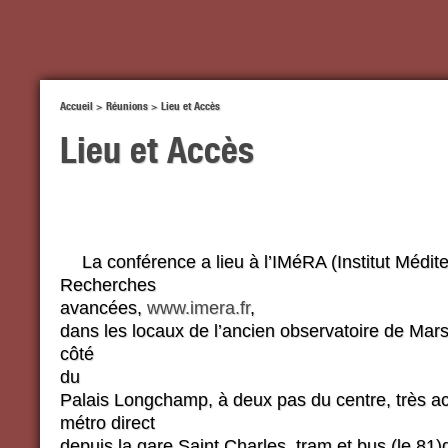
Accueil
>
Réunions
>
Lieu et Accès
Lieu et Accès
La conférence a lieu à l’IMéRA (Institut Médit
Recherches
avancées,
www.imera.fr
,
dans les locaux de l’ancien observatoire de Marse
côté
du
Palais Longchamp, à deux pas du centre, très ac
métro direct
depuis la gare Saint Charles, tram et bus (le 81)