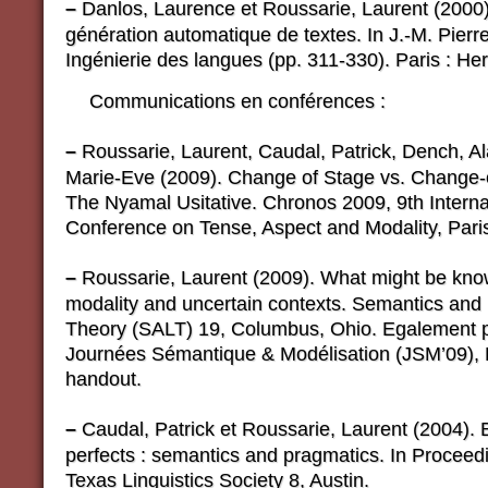
–
Danlos, Laurence et Roussarie, Laurent (2000)
génération automatique de textes. In J.-M. Pierrel
Ingénierie des langues (pp. 311-330). Paris : He
Communications en conférences :
–
Roussarie, Laurent, Caudal, Patrick, Dench, Ala
Marie-Eve (2009). Change of Stage vs. Change-o
The Nyamal Usitative. Chronos 2009, 9th Interna
Conference on Tense, Aspect and Modality, Paris
–
Roussarie, Laurent (2009). What might be kno
modality and uncertain contexts. Semantics and 
Theory (SALT) 19, Columbus, Ohio. Egalement 
Journées Sémantique & Modélisation (JSM’09), P
handout.
–
Caudal, Patrick et Roussarie, Laurent (2004). 
perfects : semantics and pragmatics. In Proceedi
Texas Linguistics Society 8, Austin.