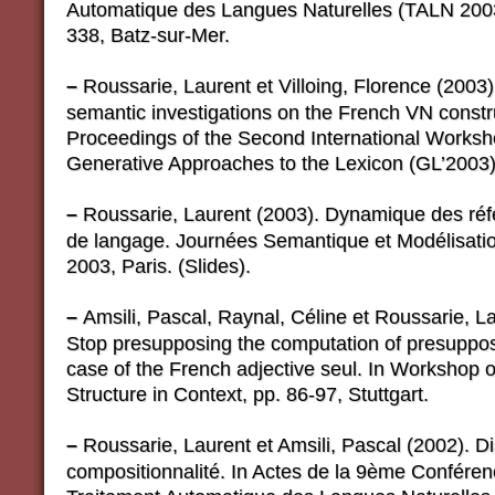
Automatique des Langues Naturelles (TALN 2003
338, Batz-sur-Mer.
–
Roussarie, Laurent et Villoing, Florence (2003
semantic investigations on the French VN constru
Proceedings of the Second International Works
Generative Approaches to the Lexicon (GL’2003
–
Roussarie, Laurent (2003). Dynamique des réfé
de langage. Journées Semantique et Modélisati
2003, Paris. (Slides).
–
Amsili, Pascal, Raynal, Céline et Roussarie, L
Stop presupposing the computation of presupposi
case of the French adjective seul. In Workshop 
Structure in Context, pp. 86-97, Stuttgart.
–
Roussarie, Laurent et Amsili, Pascal (2002). Di
compositionnalité. In Actes de la 9ème Conféren