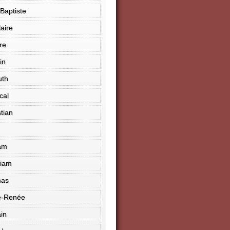
Baptiste
aire
re
in
uth
cal
tian
am
riam
mas
e-Renée
ain