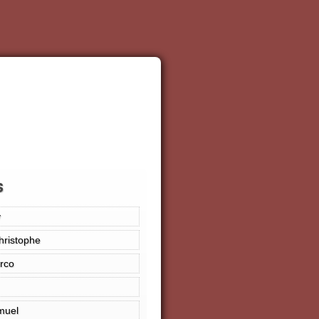
s
y
hristophe
rco
muel