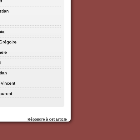
d
stian
nia
 Grégoire
hele
t
tian
Vincent
aurent
Répondre à cet article