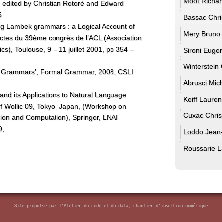
Moot Richar
 edited by Christian Retoré and Edward
5
Bassac Chri
ng Lambek grammars : a Logical Account of
Mery Bruno
Actes du 39ème congrès de l’ACL (Association
cs), Toulouse, 9 – 11 juillet 2001, pp 354 –
Sironi Euge
Winterstein
t Grammars’, Formal Grammar, 2008, CSLI
Abrusci Mic
 and its Applications to Natural Language
Keiff Lauren
f Wollic 09, Tokyo, Japan, (Workshop on
Cuxac Chris
ion and Computation), Springer, LNAI
9,
Loddo Jean-
Roussarie L
Site propulsé par
l'Atelier du code et du data, chantier d'insertion numérique