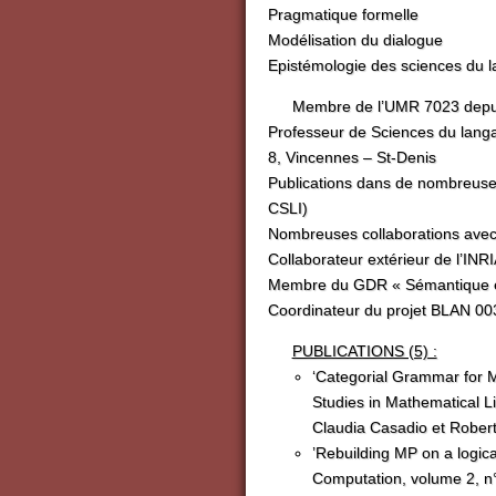
Pragmatique formelle
Modélisation du dialogue
Epistémologie des sciences du 
Membre de l’UMR 7023 depu
Professeur de Sciences du langage
8, Vincennes – St-Denis
Publications dans de nombreuses
CSLI)
Nombreuses collaborations avec 
Collaborateur extérieur de l’I
Membre du GDR « Sémantique et M
Coordinateur du projet BLAN 0
PUBLICATIONS (5) :
‘Categorial Grammar for 
Studies in Mathematical Li
Claudia Casadio et Robert
’Rebuilding MP on a logi
Computation, volume 2, n°