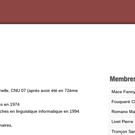
Membre
nelle, CNU 07 (après avoir été en 72ème
Mace Fann
Fouqueré C
es en 1974
rches en linguistique informatique en 1994
Romano Ma
Livet Pierre
maires,
Tronçon Sa