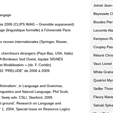
Joinet Jean-
Beyssade Cl
langage
Boudes Pier
is 2006 (CLIPS IMAG – Grenoble auparavant)
 (linguistique formelle) à l’Université Paris
Lecomte Ala
Kempson R
 revues internationales (Springer, Kluwer,
Coupey Pas
chercheurs étrangers (Pays-Bas, USA, Italie)
Rétoré Chris
NRIA Bordeaux Sud Ouest, équipe SIGNES
Vaux Lionel
odélisation » (dir. F. Corblin)
032 “PRELUDE” de 2006 à 2009.
White Grah
Quatrini My
Minimalism’, in Language and Grammar,
Seiller Tho
nguistics and Natural Language, Phil Scott,
Fleury Mari
 Seely eds. CSLI, Stanford, 2005
cal ground’, Research on Language and
Salvati Sylv
 1, 2004, Special Issue on Resource Logics