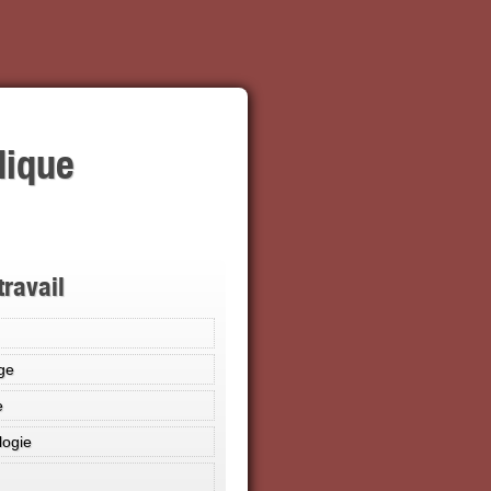
dique
travail
ge
e
logie