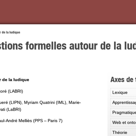
r de la ludique
tions formelles autour de la lu
Axes de 
 de la ludique
toré (LABRI)
Lexique
Apprentissa
ré (LIPN), Myriam Quatrini (IML), Marie-
ati (LaBRI)
Pragmatiqu
ul-André Melliès (PPS – Paris 7)
Web et onto
Théorie