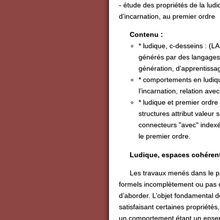
- étude des propriétés de la ludi
d’incarnation, au premier ordre
Contenu :
* ludique, c-desseins : (
générés par des langages 
génération, d’apprentissa
* comportements en ludiqu
l’incarnation, relation av
* ludique et premier ordr
structures attribut valeur 
connecteurs "avec" index
le premier ordre.
Ludique, espaces cohérent
Les travaux menés dans le 
formels incomplètement ou pas d
d’aborder. L’objet fondamental d
satisfaisant certaines propriété
un comportement étant un ensem