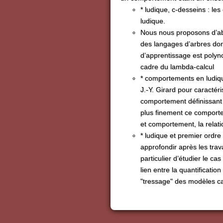
* ludique, c-desseins : le
ludique.
Nous nous proposons d’ab
des langages d’arbres don
d’apprentissage est polynom
cadre du lambda-calcul
* comportements en ludique
J.-Y. Girard pour caracté
comportement définissant
plus finement ce comportem
et comportement, la relat
* ludique et premier ordre 
approfondir après les trava
particulier d’étudier le ca
lien entre la quantificatio
"tressage" des modèles ca