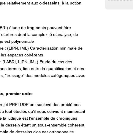
que relativement aux c-desseins, à la notion
LABRI) étude de fragments pouvant être
d’arbres dont la complexité d’analyse, de
ge est polynomiale
e : (LIPN, IML) Caractérisation minimale de
ec les espaces cohérents
e : (LABRI, LIPN, IML) Etude du cas des
sans termes, lien entre la quantification et des
és, "tressage" des modèles catégoriques avec
s, premier ordre
projet PRELUDE ont soulevé des problèmes
u tout étudiés qu’il nous convient maintenant
e la ludique est l’ensemble de chroniques
s, le dessein étant un sous-ensemble cohérent,
ble de desseins clos par orthogonalité.