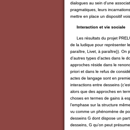
dialogues au sein d’une associati
pragmatiques, leurs incarnations
mettre en place un dispositif vois
Interaction et vie sociale
Les résultats du projet PRELU
de la ludique pour représenter l
paraître, Livet, à paraître}). On 
d’autres types d’actes dans le d
approches réside dans le renon
priori et dans le refus de consid
actes de langage sont en premier
interactions entre desseins (c’es
alors que des approches en terme
choses en termes de gains à espé
l’emphase sur la structure même 
vu comme un phénomène de pola
desseins G dont dispose un parti
desseins, G qu’on peut présumer