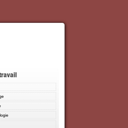
travail
ge
e
logie