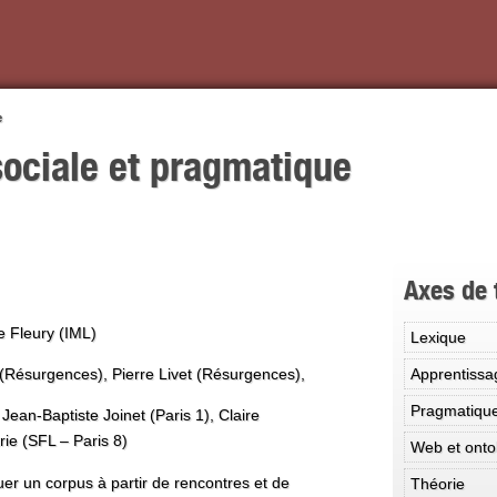
e
sociale et pragmatique
Axes de 
 Fleury (IML)
Lexique
Apprentissa
Résurgences), Pierre Livet (Résurgences),
Pragmatiqu
Jean-Baptiste Joinet (Paris 1), Claire
ie (SFL – Paris 8)
Web et onto
tuer un corpus à partir de rencontres et de
Théorie