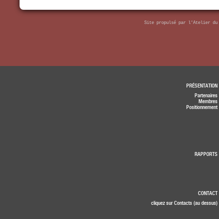
Site propulsé par
l'Atelier du
PRÉSENTATION
Partenaires
Membres
Positionnement
RAPPORTS
CONTACT
cliquez sur Contacts (au dessus)